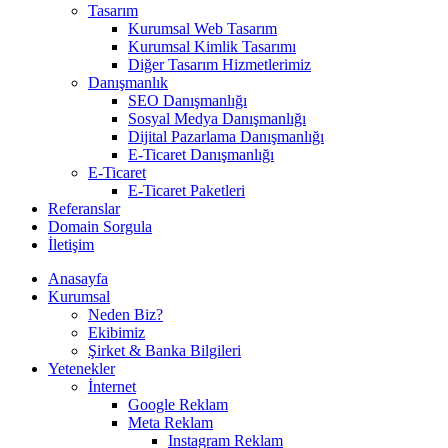
Tasarım
Kurumsal Web Tasarım
Kurumsal Kimlik Tasarımı
Diğer Tasarım Hizmetlerimiz
Danışmanlık
SEO Danışmanlığı
Sosyal Medya Danışmanlığı
Dijital Pazarlama Danışmanlığı
E-Ticaret Danışmanlığı
E-Ticaret
E-Ticaret Paketleri
Referanslar
Domain Sorgula
İletişim
Anasayfa
Kurumsal
Neden Biz?
Ekibimiz
Şirket & Banka Bilgileri
Yetenekler
İnternet
Google Reklam
Meta Reklam
Instagram Reklam